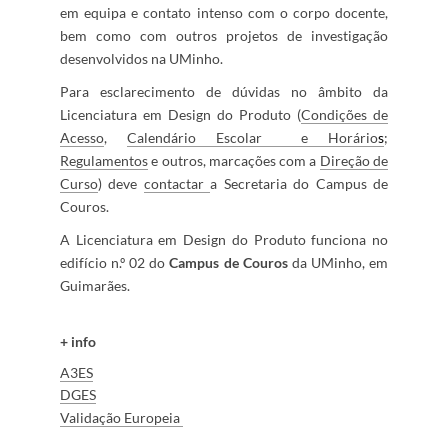
em equipa e contato intenso com o corpo docente,
bem como com outros projetos de investigação
desenvolvidos na UMinho.​
Para esclarecimento de dúvidas no âmbi​to da
Licenciatura em Design do Produto (
Condições de
Acesso
,
Calendário Escolar e Horário
s
;
Regulamentos
e outros, marcações com a
Direção de
Curso​
) deve
conta
c
tar
a Secretaria do Campus de
Couros.
A ​Licenciatura em Design do Produto funciona no
edifício n.º 02 do
Campus de Couros
da UMinho, em
Guimarães.​
+ info
A3ES​
D​GES
​​​
V
alidaçã
​​​o Europeia ​​​​​