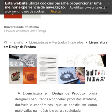
Este website utiliza cookies para lhe proporcionar uma
x
melhor experiência de navegação.
Ao utilizar o website está
Aceitar
a consentir o uso de cookies.
PT
>
Ensino
>
Licenciaturas e Mestrados Integrados
>
Licenciatura
em Design de Produto
​
A
Licenciatura em Design de Produto
forma
designers habilitados a c​onceber produtos atrativos,
duráveis e económicos, que se constituem como
mais-valias na indústria e para a sociedade.