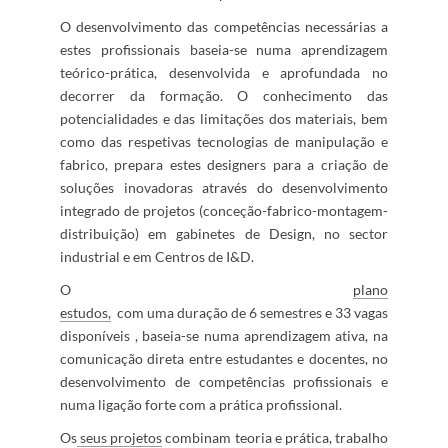
O desenvolvimento das co​mpetências necessárias a
estes profissionais baseia-se numa aprendizagem
teórico-prática, desenvolvida e aprofundada no
decorrer da formação. O conhecimento das
potencialidades e das limitações dos materiais, bem
como das respetivas tecnologias de manipulação e
fabrico, prepara estes designers para a criação de
soluções inovadoras através do desenvolvimento
integrado ​de projetos (conceção-fabrico-montagem-
distribuição) em gabinetes de Design, no sector
industrial e em Centros de I&D.
O
pl
ano
estudo
s,
com uma duração de 6 semestres e 33 vagas​
disponíveis , baseia-se numa aprendizagem ativa, na
comunicação direta entre estudante​s e docentes, no
desenvolvimento de competênci​​​​as profissionais e
numa ligação forte com a prática profissional.
Os
s
eus proje
tos​
combinam teoria e prática, trabalho