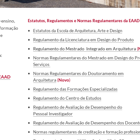
-ensino,
Estatutos, Regulame​ntos e Normas Regulamentares da EAAD
nformação
Esta
tutos da Escola de A​rqu​itetura​​
​, Arte e Design
de
​Regulam
e
nto da Lice​nciatura em Design do Produto
Regula
mento
do Mestrado Integrad
o
em Arquitetura
(
a:
Normas Reg
ulamentares do Mestrado em Design do Pr
Serviços
​​
Normas Regu
lamentares do Doutoramento em
 EAAD
Arquitetura
(
Novo
)
R
egulamento das Formações Especializadas
Regulamento do Centro de Estudos
​
Regulamento de Avaliação de Desempenho do
Pessoal Investigador
Re
gulamento de Avaliação de Desempenho dos Docente
N
o
rmas
regulamentares de creditação e formação profissio