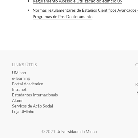
Regulamento Acesso e Utilização do edificio 09
Normas regulamentares de Estagios Cientificos Avançados 
Programas de Pos-Doutoramento
LINKS ÚTEIS
G
​UMinho
​e-learning
​Portal Académico
​
​Intranet
Estudantes Inter​​nacionais
Alumni
Serviços de Ação Social
Loja UMinho
​​© 2021
Universidade do Minho​​​​