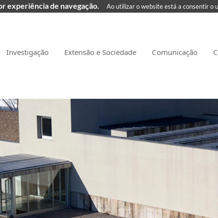
hor experiência de navegação.
Ao utilizar o website está a consentir o 
Investigação
Extensão e Sociedade
Comunicação
C