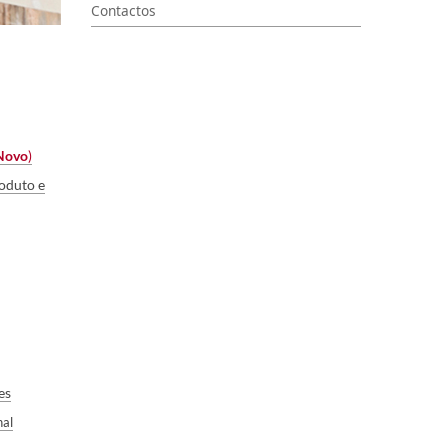
Contactos
Novo
)​
oduto e
​s
nal