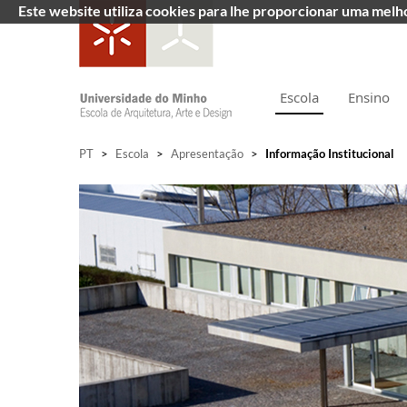
Este website utiliza cookies para lhe proporcionar uma mel
Escola
Ensino
PT
>
Escola
>
Apresentação
>
Informação Institucional