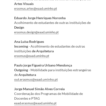
Artes Visuais
erasmus.artes@eaad.uminho.pt
Eduardo Jorge Henriques Noronha
Acolhimento de estudantes de outras instituições de
Design
erasmus.design@eaad.uminho.pt
Ana Luísa Rodrigues
Incoming
- Acolhimento de estudantes de outras
instituições
de Arquitetura
erasmus@eaad.uminho.pt
Paulo jorge Figueira Urbano Mendonça
Outgoing
- Mobilidade para instituições estrangeiras
de
Arquitetura
out.erasmus@eaad.uminho.pt
Jorge Manuel Simão Alves Correia
Coordenação dos Programas de Mobilidade de
Docentes e PTAG
eaad.erasmus@eaad.uminho.pt