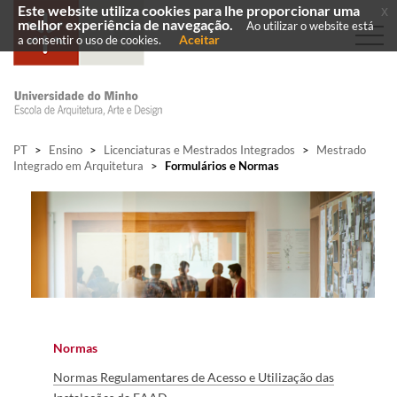
Este website utiliza cookies para lhe proporcionar uma
x
melhor experiência de navegação.
Ao utilizar o website está
Aceitar
a consentir o uso de cookies.
PT
>
Ensino
>
Licenciaturas e Mestrados Integrados
>
Mestrado
Integrado em Arquitetura
>
Formulários e Normas
Normas
Normas Regulamentares de Acesso e Utilização
das