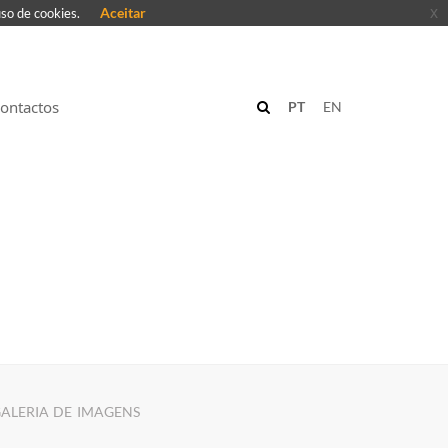
Aceitar
x
uso de cookies.
ontactos
PT
EN
ALERIA DE IMAGENS