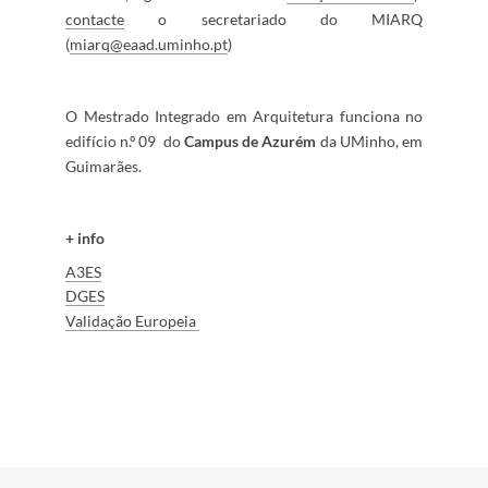
contacte​
o secretariado do MIARQ
(
miarq@eaad.uminho.pt
)
O Mestrado Integrado em Arquitetura funciona no
edifício n.º 09 do
Campus de Azurém​
da UMinho, em
Guimarães.
+ info​
A
​3ES​​
D​GES
​​
V
alidaçã
​​o E​ur​opeia ​​
​
​​​​​​​​​​​​​​​​​​​​​​