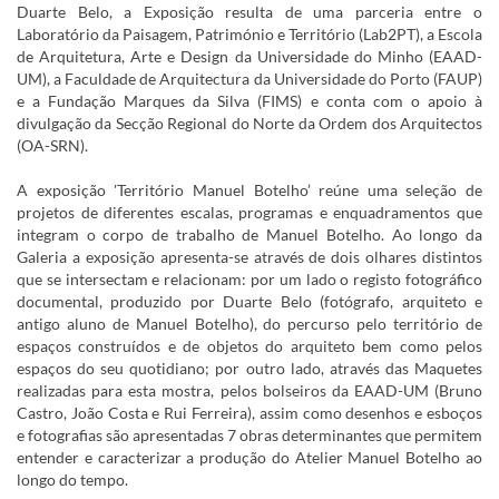
Duarte Belo, a Exposição resulta de uma parceria entre o
Laboratório da Paisagem, Património e Território (Lab2PT), a Escola
de Arquitetura, Arte e Design da Universidade do Minho (EAAD-
UM), a Faculdade de Arquitectura da Universidade do Porto (FAUP)
e a Fundação Marques da Silva (FIMS) e conta com o apoio à
divulgação da Secção Regional do Norte da Ordem dos Arquitectos
(OA-SRN).
A exposição 'Território Manuel Botelho’ reúne uma seleção de
projetos de diferentes escalas, programas e enquadramentos que
integram o corpo de trabalho de Manuel Botelho. Ao longo da
Galeria a exposição apresenta-se através de dois olhares distintos
que se intersectam e relacionam: por um lado o registo fotográfico
documental, produzido por Duarte Belo (fotógrafo, arquiteto e
antigo aluno de Manuel Botelho), do percurso pelo território de
espaços construídos e de objetos do arquiteto bem como pelos
espaços do seu quotidiano; por outro lado, através das Maquetes
realizadas para esta mostra, pelos bolseiros da EAAD-UM (Bruno
Castro, João Costa e Rui Ferreira), assim como desenhos e esboços
e fotografias são apresentadas 7 obras determinantes que permitem
entender e caracterizar a produção do Atelier Manuel Botelho ao
longo do tempo.