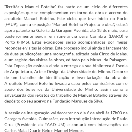
‘Território Manuel Botelho’ faz parte de um ciclo de diferentes
exposições que se complementam em torno da obra e acervo do
arquiteto Manuel Botelho. Este ciclo, que teve início no Porto
(FAUP), com a exposição “Manuel Botelho Projecto e obra”, estará
agora patente na Galeria da Garagem Avenida, até 18 de maio, para
posteriormente seguir em itinerância para Coimbra (DARQ) e
Porto (FIMS). Estas exposições serão acompanhadas por mesas
redondas e visitas às obras. Este processo inclui ainda o lançamento
de duas publicações: uma monografia, editada pela Circo de Ideias,
e um registo das visitas às obras, editado pelo Museu da Paisagem.
Esta Exposição assinala ainda a entrega da sua biblioteca à Escola
de Arquitetura, Arte e Design da Universidade do Minho. Decorre
de um trabalho de identificação e inventariação da obra do
Arquiteto Manuel Botelho levada a cabo pelos comissários com o
apoio dos bolseiros da Universidade do Minho; assim como a
salvaguarda dos registos do trabalho de Manuel Botelho através do
depósito do seu acervo na Fundação Marques da Silva.
A sessão de inauguração vai decorrer no dia 6 de abril às 17h00 na
Garagem Avenida, Guimarães, com introdução introdução de Paulo
Cruz (Presidente da EAAD-UM) e contará com intervenções de
Carlos Maia, Duarte Belo e Manuel Mendes.