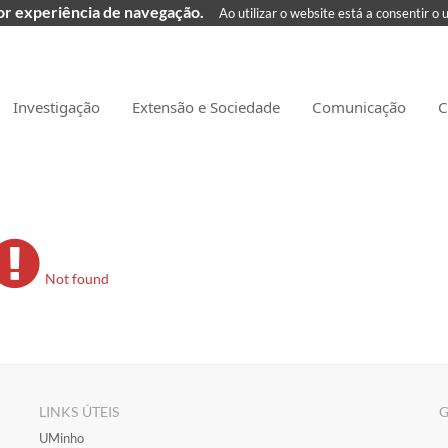
hor experiência de navegação.
Ao utilizar o website está a consentir o 
Investigação
Extensão e Sociedade
Comunicação
C
Not found
LINKS ÚTEIS
G
​UMinho