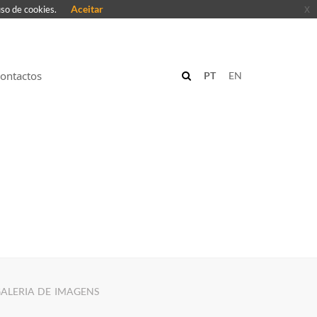
Aceitar
x
uso de cookies.
ontactos
PT
EN
ALERIA DE IMAGENS