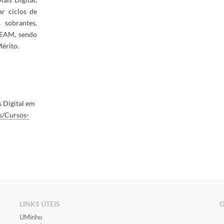
r ciclos de
 sobrantes,
TEAM, sendo
Mérito.
s Digital em
s/Cursos-
LINKS ÚTEIS
G
​UMinho