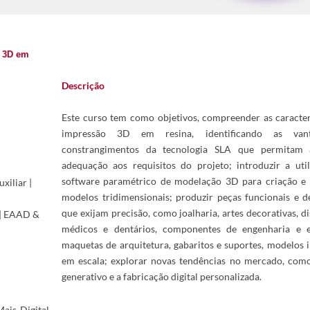
o 3D em
Descrição
Este curso tem como objetivos, compreender as caracter
impressão 3D em resina, identificando as van
constrangimentos da tecnologia SLA que permitam
adequação aos requisitos do projeto; introduzir a uti
software paramétrico de modelação 3D para criação e 
xiliar |
modelos tridimensionais; produzir peças funcionais e d
que exijam precisão, como joalharia, artes decorativas, di
 | EAAD &
médicos e dentários, componentes de engenharia e el
maquetas de arquitetura, gabaritos e suportes, modelos i
em escala; explorar novas tendências no mercado, com
generativo e a fabricação digital personalizada.
is Digital,