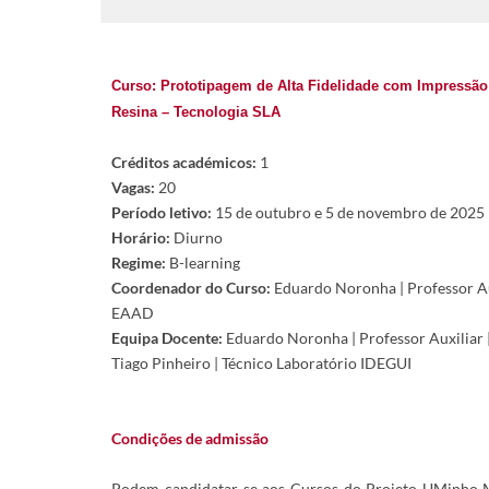
Curso: Prototipagem de Alta Fidelidade com Impressã
Resina – Tecnologia SLA
Créditos académicos:
1
Vagas:
20
Período letivo:
15 de outubro e 5 de novembro de 2025
Horário:
Diurno
Regime:
B-learning
Coordenador do Curso:
Eduardo Noronha | Professor Au
EAAD
Equipa Docente:
Eduardo Noronha | Professor Auxiliar
Tiago Pinheiro | Técnico Laboratório IDEGUI
Condições de admissão
Podem candidatar-se aos Cursos do Projeto UMinho Ma