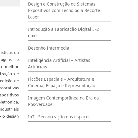
Design e Construção de Sistemas
Expositivos com Tecnologia Recorte
Laser
Introdução à Fabricação Digital I -2
eixos
Desenho Intermédia
ísticas da
tagens e
Inteligência Artificial – Artistas
 a melhor
Artificiais
lização de
Ficções Espaciais – Arquitetura e
edição de
Cinema, Espaço e Representação
ecorativas
spositivos
Imagem Contemporânea na Era da
etrónica,
Pós-verdade
ndustriais
o o design
IoT . Sensorização dos espaços