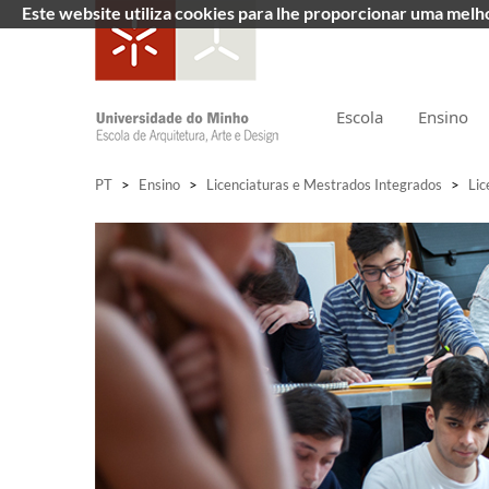
Este website utiliza cookies para lhe proporcionar uma mel
Escola
Ensino
PT
>
Ensino
>
Licenciaturas e Mestrados Integrados
>
Lic