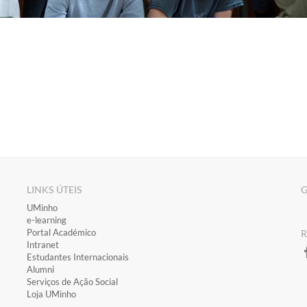
LINKS ÚTEIS
G
​UMinho
​e-learning
​Portal Académico
​
​Intranet
Estudantes Inter​​nacionais
Alumni
Serviços de Ação Social
Loja UMinho