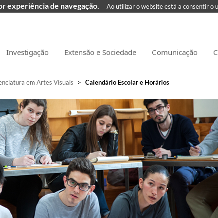
hor experiência de navegação.
Ao utilizar o website está a consentir o 
Investigação
Extensão e Sociedade
Comunicação
C
enciatura em Artes Visuais
>
Calendário Escolar e Horários