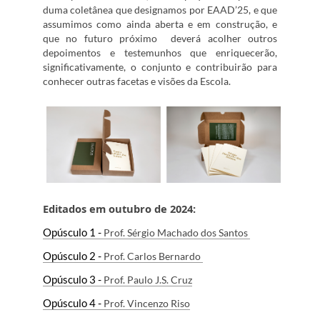
duma coletânea que designamos por EAAD’25, e que
assumimos como ainda aberta e em construção, e
que no futuro próximo deverá acolher outros
depoimentos e testemunhos que enriquecerão,
significativamente, o conjunto e contribuirão para
conhecer outras facetas e visões da Escola.
Editados em outubro de 2024:
Opúsculo 1 -
Prof. Sérgio Machado dos Santos
Opúsculo 2 -
P
rof. Carlos Bernardo
Opúsculo 3 -
P
rof
. Paulo J.S. Cruz
Opúsculo 4 -
P
rof
. Vincenzo Ri
so