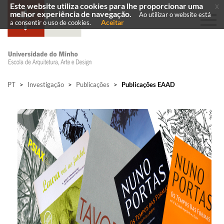
Este website utiliza cookies para lhe proporcionar uma
x
melhor experiência de navegação.
Ao utilizar o website está
Aceitar
a consentir o uso de cookies.
PT
>
Investigação
>
Publicações
>
Publicações EAAD